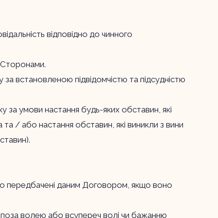
відальність відповідно до чинного
ж Сторонами.
у за встановленою підвідомчістю та підсудністю
у за умови настання будь-яких обставин, які
 та / або настання обставин, які виникли з вини
ставин).
, що передбачені даним Договором, якщо воно
 поза волею або всупереч волі чи бажанню