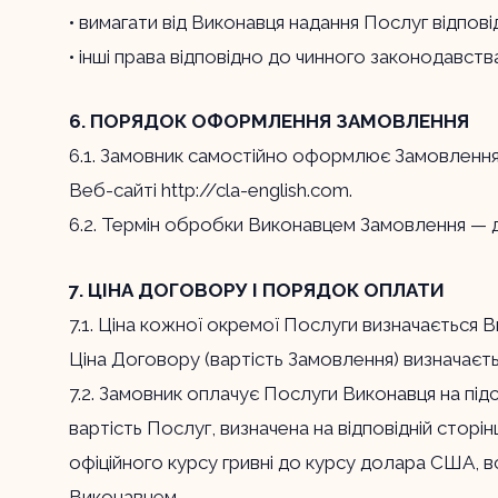
• вимагати від Виконавця надання Послуг відпов
• інші права відповідно до чинного законодавств
6. ПОРЯДОК ОФОРМЛЕННЯ ЗАМОВЛЕННЯ
6.1. Замовник самостійно оформлює Замовлення 
Веб-сайті
http://cla-english.com
.
6.2. Термін обробки Виконавцем Замовлення — д
7. ЦІНА ДОГОВОРУ І ПОРЯДОК ОПЛАТИ
7.1. Ціна кожної окремої Послуги визначається В
Ціна Договору (вартість Замовлення) визначаєт
7.2. Замовник оплачує Послуги Виконавця на під
вартість Послуг, визначена на відповідній сторі
офіційного курсу гривні до курсу долара США, 
Виконавцем.