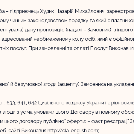
оба – підприємець Худик Назарій Михайлович, зареєстр
еному чинним законодавством порядку та який є платником
цептувала) дану пропозицію (надалі – Замовник), з іншо
), адресований необмеженому колу осіб, який є офіційн
тніх послуг. При замовленні та оплаті Послуг Виконав
вної й безумовної згоди (акцепту) Замовника на укладен
.ст. 633, 641, 642 Цивільного кодексу України і є рівно
а згоди з усіма умовами цього Договору в повному обся
том цього договору публічної оферти: – факт реєстрації 
еб-сайті Виконавця
http://cla-english.com
;