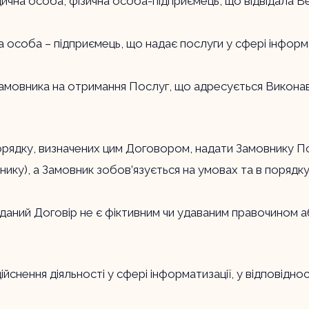
дична особа, фізична особа-підприємець, що відвідала 
особа – підприємець, що надає послуги у сфері інформат
мовника на отримання Послуг, що адресується Викона
порядку, визначених цим Договором, надати Замовнику Пос
внику), а Замовник зобов’язується на умовах та в порядк
 даний Договір не є фіктивним чи удаваним правочином а
ійснення діяльності у сфері інформатизації, у відповідно