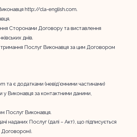
 Виконавця
http://cla-english.com
.
вця.
адення Сторонами Договору та виставлення
ківських днів.
ля отримання Послуг Виконавця за цим Договором
com
та є додатками (невід’ємними частинами)
и у Виконавця за контактними даними,
ом Послуг Виконавця.
 наданих Послуг (далі – Акт), що підписується
 Договором).