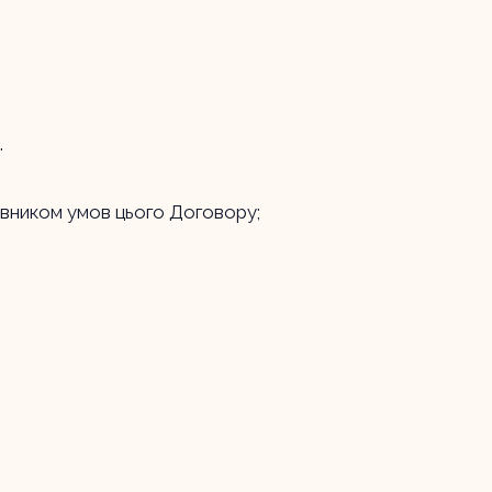
.
овником умов цього Договору;