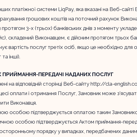
нших платіжної системи LiqPay, яка вказані на Веб-сайті
арахування грошових коштів на поточний рахунок Викона
м протягом 3-х (трьох) банківських днів з моменту укл
с), складений Виконавцем, є дійсним протягом трьох бан
лачує вартість послуг третіх осіб, якщо це необхідно д
та інші).
К ПРИЙМАННЯ-ПЕРЕДАЧІ НАДАНИХ ПОСЛУГ
ені на відповідній сторінці Веб-сайту
http://cla-english.
цесі оплати і отримання Послуг, Замовник може з’ясуват
зити Виконавця.
ичною особою підтверджується оплатою таким Замовник
чною особою підтверджується Актом приймання-передачі
носторонньому порядку у випадках, передбачених даним