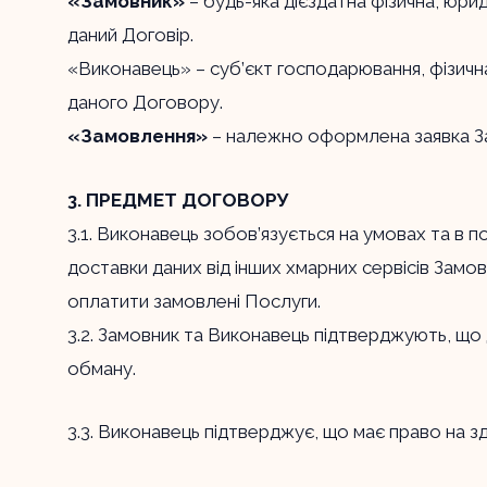
«Замовник»
– будь-яка дієздатна фізична, юри
даний Договір.
«Виконавець» – суб’єкт господарювання, фізична 
даного Договору.
«Замовлення»
– належно оформлена заявка За
3. ПРЕДМЕТ ДОГОВОРУ
3.1. Виконавець зобов’язується на умовах та в 
доставки даних від інших хмарних сервісів Замо
оплатити замовлені Послуги.
3.2. Замовник та Виконавець підтверджують, що
обману.
3.3. Виконавець підтверджує, що має право на зд