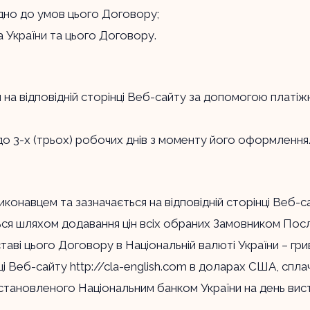
ідно до умов цього Договору;
а України та цього Договору.
на відповідній сторінці Веб-сайту за допомогою платі
о 3-х (трьох) робочих днів з моменту його оформлення
иконавцем та зазначається на відповідній сторінці Веб-
ься шляхом додавання цін всіх обраних Замовником Посл
ставі цього Договору в Національній валюті України – г
нці Веб-сайту
http://cla-english.com
в доларах США, сплачу
встановленого Національним банком України на день вис