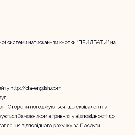
жної системи натисканням кнопки “ПРИДБАТИ” на
.
сайту
http://cla-english.com
.
уг.
ривні. Сторони погоджуються, що еквівалентна
ється Замовником в гривнях у відповідності до
тавлення відповідного рахунку за Послуги