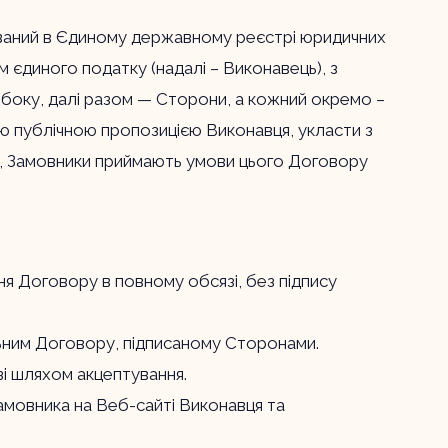
ований в Єдиному державному реєстрі юридичних
 єдиного податку (надалі – Виконавець), з
го боку, далі разом — Сторони, а кожний окремо –
ою публічною пропозицією Виконавця, укласти з
ця, Замовники приймають умови цього Договору
ня Договору в повному обсязі, без підпису
сильним Договору, підписаному Сторонами.
зі шляхом акцептування.
Замовника на Веб-сайті Виконавця та