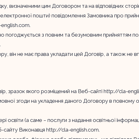
дку, визначеними цим Договором та на відповідних сто
ми електронної пошти) повідомлення Замовника про прий
a-english.com
.
но погоджується з повним та безумовним прийняттям пол
.
ру, він не має права укладати цей Договір, а також не 
вір, зразок якого розміщений на Веб-сайті
http://cla-eng
овної згоди на укладення даного Договору в повному об
і освіти (а саме – послуги з надання освітньої інформац
еб-сайту Виконавця
http://cla-english.com
.