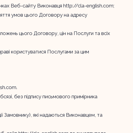
рінках Веб-сайту Виконавця
http://cla-english.com
;
няття умов цього Договору на адресу
ожень цього Договору, цін на Послуги та всіх
вправі користуватися Послугами за цим
lish.com
.
сязі, без підпису письмового примірника
ії Замовнику), які надаються Виконавцем, та