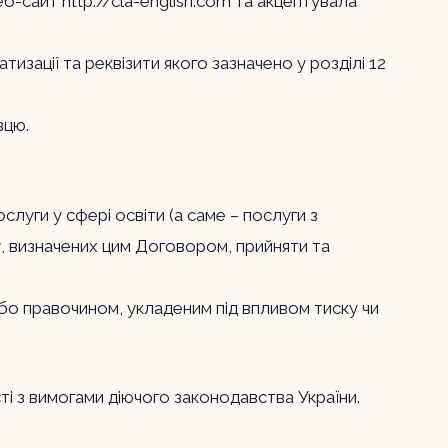
Веб-сайт
http://cla-english.com
та акцептувала
изації та реквізити якого зазначено у розділі 12
вцю.
луги у сфері освіти (а саме – послуги з
у, визначених цим Договором, прийняти та
бо правочином, укладеним під впливом тиску чи
сті з вимогами діючого законодавства України.