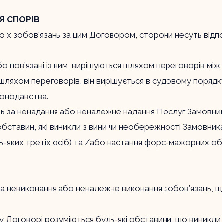
Я СПОРІВ
оїх зобов’язань за цим Договором, сторони несуть відпо
бо пов’язані із ним, вирішуються шляхом переговорів мі
 шляхом переговорів, він вирішується в судовому порядк
конодавства.
сть за ненадання або неналежне надання Послуг Замовник
обставин, які виникли з вини чи необережності Замовника
ь-яких третіх осіб) та /або настання форс-мажорних об
ті за невиконання або неналежне виконання зобов’язань
у Договорі розуміються будь-які обставини, що виникли