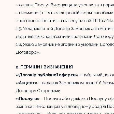
– оплата Послуг Виконавця на умовах та в поря
– письмове (в т. ч в електронній формі засоба
електронної пошти, зазначену на сайті
http://cl
1.5. Укладаючи цей Договір Замовник автоматич
додатків, які є невід’ємними частинами Договору
1.6. Якщо Замовник не згодний з умовами Догово
Договором.
2. ТЕРМІНИ І ВИЗНАЧЕННЯ
«Договір публічної оферти»
– публічний дого
«Акцепт»
– надання Замовником повної й безум
Договору Сторонами.
«Послуги»
– Послуга або декілька Послуг у сфер
зазначені Виконавцем у відповідному розділі В