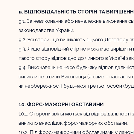
9. ВІДПОВІДАЛЬНІСТЬ СТОРІН ТА ВИРІШЕНН
9.1. За невиконання або неналежне виконання св
законодавства України.
9.2. Усі спори, що виникають з цього Договору а
9.3. Якщо відповідний спір не можливо вирішити
такого спору відповідно до чинного в Україні за
9.4. Виконавець не несе будь-яку відповідальні
виникли не з вини Виконавця (а саме – настання 
чи необережності будь-якої третьої особи (буд
10. ФОРС-МАЖОРНІ ОБСТАВИНИ
10.1. Сторони звільняються від відповідальнос
виникло внаслідок форс-мажорних обставин.
10.2. Під форс-мажорними обставинами у даном